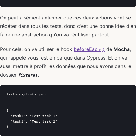
On peut aisément anticiper que ces deux actions vont se
répéter dans tous les tests, donc c'est une bonne idée d'en
faire une abstraction qu'on va réutiliser partout.
Pour cela, on va utiliser le hook
beforeEac
de
Mocha
,
h()
qui rappelé vous, est embarqué dans Cypress. Et on va
aussi mettre à profit les données que nous avons dans le
dossier
.
fixtures
fixtures/tasks.json

-------------------------------------------------------------
{

  "task1": "Test task 1",

  "task2": "Test task 2"
