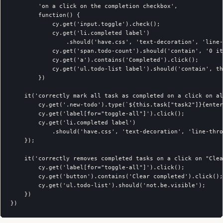
        'on a click on the completion checkbox',

        function() {

            cy.get('input.toggle').check();

            cy.get('li.completed label')

                .should('have.css', 'text-decoration', 'line-
            cy.get('span.todo-count').should('contain', '0 it
            cy.get('a').contains('Completed').click();

            cy.get('ul.todo-list label').should('contain', th
        })

    it('correctly mark all task as completed on a click on al
        cy.get('.new-todo').type(`${this.task["task2"]}{enter
        cy.get('label[for="toggle-all"]').click();

        cy.get('li.completed label')

            .should('have.css', 'text-decoration', 'line-thro
    });

    it('correctly removes completed tasks on a click on "Clea
        cy.get('label[for="toggle-all"]').click();

        cy.get('button').contains('Clear completed').click();

        cy.get('ul.todo-list').should('not.be.visible');

    })
