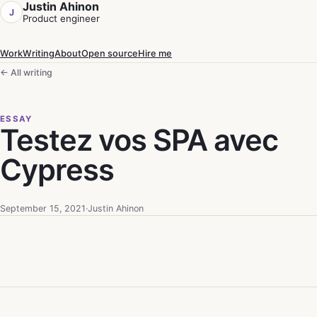
Justin Ahinon
J
Product engineer
Work
Writing
About
Open source
Hire me
← All writing
ESSAY
Testez vos SPA avec
Cypress
September 15, 2021
·
Justin Ahinon