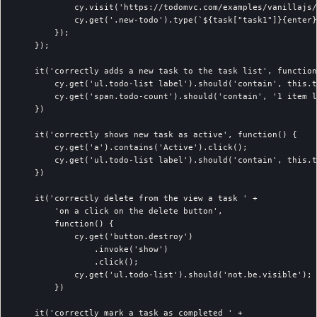
            cy.visit('https://todomvc.com/examples/vanillajs/
            cy.get('.new-todo').type(`${task["task1"]}{enter}
        });

    });

    it('correctly adds a new task to the task list', function
        cy.get('ul.todo-list label').should('contain', this.t
        cy.get('span.todo-count').should('contain', '1 item l
    })

    it('correctly shows new task as active', function() {

        cy.get('a').contains('Active').click();

        cy.get('ul.todo-list label').should('contain', this.t
    })

    it('correctly delete from the view a task ' +

        'on a click on the delete button',

        function() {

            cy.get('button.destroy')

                .invoke('show')

                .click();

            cy.get('ul.todo-list').should('not.be.visible');

        })

    it('correctly mark a task as completed ' +
