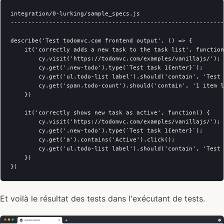
integration/0-lurking/sample_specs.js

-------------------------------------------------------------
describe('Test todomvc.com frontend output', () => {

    it('correctly adds a new task to the task list', function
        cy.visit('https://todomvc.com/examples/vanillajs/');

        cy.get('.new-todo').type(`Test task 1{enter}`);

        cy.get('ul.todo-list label').should('contain', 'Test 
        cy.get('span.todo-count').should('contain', '1 item l
    })

    it('correctly shows new task as active', function() {

        cy.visit('https://todomvc.com/examples/vanillajs/');

        cy.get('.new-todo').type(`Test task 1{enter}`);

        cy.get('a').contains('Active').click();

        cy.get('ul.todo-list label').should('contain', 'Test 
    })

Et voilà le résultat des tests dans l'exécutant de tests.