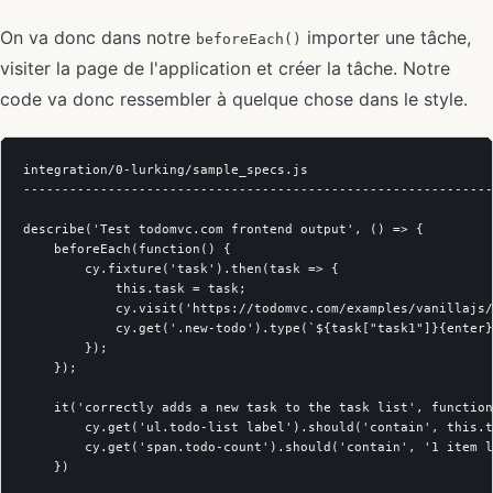
On va donc dans notre
importer une tâche,
beforeEach()
visiter la page de l'application et créer la tâche. Notre
code va donc ressembler à quelque chose dans le style.
integration/0-lurking/sample_specs.js

-------------------------------------------------------------
describe('Test todomvc.com frontend output', () => {

    beforeEach(function() {

        cy.fixture('task').then(task => {

            this.task = task;

            cy.visit('https://todomvc.com/examples/vanillajs/
            cy.get('.new-todo').type(`${task["task1"]}{enter}
        });

    });

    it('correctly adds a new task to the task list', function
        cy.get('ul.todo-list label').should('contain', this.t
        cy.get('span.todo-count').should('contain', '1 item l
    })
