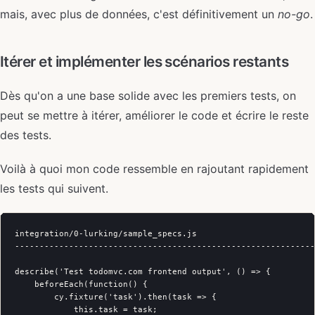
mais, avec plus de données, c'est définitivement un
no-go
.
Itérer et implémenter les scénarios restants
Dès qu'on a une base solide avec les premiers tests, on
peut se mettre à itérer, améliorer le code et écrire le reste
des tests.
Voilà à quoi mon code ressemble en rajoutant rapidement
les tests qui suivent.
integration/0-lurking/sample_specs.js

-------------------------------------------------------------
describe('Test todomvc.com frontend output', () => {

    beforeEach(function() {

        cy.fixture('task').then(task => {

            this.task = task;
