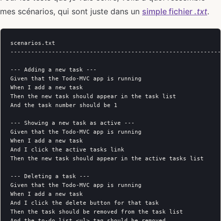
mes scénarios, qui sont juste dans un
simple fichier
.txt
.
scenarios.txt

-------------------------------------------------------------
--- Adding a new task ---

Given that the Todo-MVC app is running

When I add a new task

Then the new task should appear in the task list

And the task number should be 1

--- Showing a new task as active ---

Given that the Todo-MVC app is running

When I add a new task

And I click the active tasks link

Then the new task should appear in the active tasks list

--- Deleting a task ---

Given that the Todo-MVC app is running

When I add a new task

And I click the delete button for that task

Then the task should be removed from the task list

And the to-do list <ul> tag should be removed
